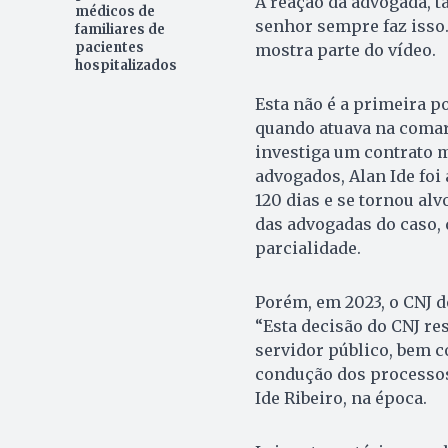
A reação da advogada, 
médicos de
senhor sempre faz isso.
familiares de
pacientes
mostra parte do vídeo.
hospitalizados
Esta não é a primeira p
quando atuava na comar
investiga um contrato mi
advogados, Alan Ide foi
120 dias e se tornou al
das advogadas do caso,
parcialidade.
Porém, em 2023, o CNJ de
“Esta decisão do CNJ r
servidor público, bem 
condução dos processos
Ide Ribeiro, na época.