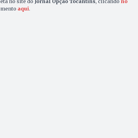
eta no site do
Jornal Opção Tocantins
, clicando
no
momento
aqui
.