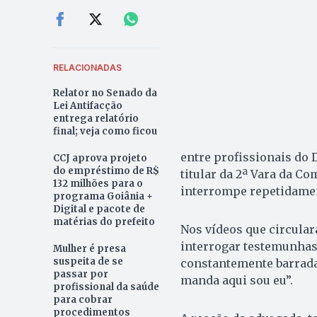
RELACIONADAS
Relator no Senado da
Lei Antifacção
entrega relatório
final; veja como ficou
entre profissionais do D
CCJ aprova projeto
do empréstimo de R$
titular da 2ª Vara da C
132 milhões para o
interrompe repetidamen
programa Goiânia +
Digital e pacote de
matérias do prefeito
Nos vídeos que circular
interrogar testemunhas
Mulher é presa
suspeita de se
constantemente barrada
passar por
manda aqui sou eu”.
profissional da saúde
para cobrar
procedimentos