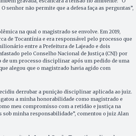
também gravada, escancara a tensão no ambiente: “O
 O senhor não permite que a defesa faça as perguntas”,
olêmica na qual o magistrado se envolve. Em 2019,
ca de Tocantínia e era responsável pelo processo que
lionário entre a Prefeitura de Lajeado e dois
 afastado pelo Conselho Nacional de Justiça (CNJ) por
vo de um processo disciplinar após um pedido de uma
 que alegou que o magistrado havia agido com
cidiu derrubar a punição disciplinar aplicada ao juiz.
esgatou a minha honorabilidade como magistrado e
como meu compromisso com a retidão e justiça na
 sob minha responsabilidade”, comentou o juiz Alan