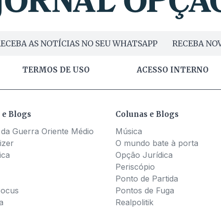
ECEBA AS NOTÍCIAS NO SEU WHATSAPP
RECEBA NOV
TERMOS DE USO
ACESSO INTERNO
 e Blogs
Colunas e Blogs
 da Guerra Oriente Médio
Música
izer
O mundo bate à porta
ica
Opção Jurídica
Periscópio
Ponto de Partida
Pocus
Pontos de Fuga
a
Realpolitik