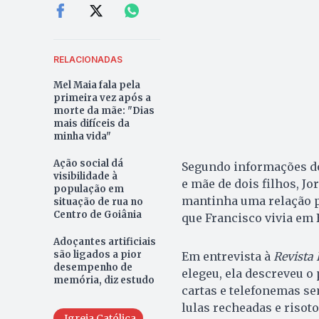
RELACIONADAS
Mel Maia fala pela
primeira vez após a
morte da mãe: "Dias
mais difíceis da
minha vida"
Ação social dá
Segundo informações do
visibilidade à
e mãe de dois filhos, Jo
população em
mantinha uma relação p
situação de rua no
Centro de Goiânia
que Francisco vivia em 
Adoçantes artificiais
são ligados a pior
Em entrevista à
Revista
desempenho de
elegeu, ela descreveu 
memória, diz estudo
cartas e telefonemas se
lulas recheadas e risot
Igreja Católica