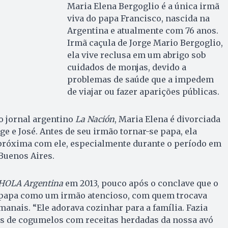
Maria Elena Bergoglio é a única irmã
viva do papa Francisco, nascida na
Argentina e atualmente com 76 anos.
Irmã caçula de Jorge Mario Bergoglio,
ela vive reclusa em um abrigo sob
cuidados de monjas, devido a
problemas de saúde que a impedem
de viajar ou fazer aparições públicas.
 jornal argentino
La Nación
, Maria Elena é divorciada
rge e José. Antes de seu irmão tornar-se papa, ela
róxima com ele, especialmente durante o período em
Buenos Aires.
 HOLA Argentina
em 2013, pouco após o conclave que o
o papa como um irmão atencioso, com quem trocava
manais. “Ele adorava cozinhar para a família. Fazia
os de cogumelos com receitas herdadas da nossa avó