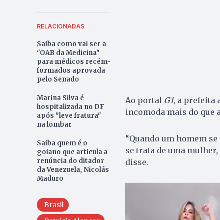
RELACIONADAS
Saiba como vai ser a
"OAB da Medicina"
para médicos recém-
formados aprovada
pelo Senado
Marina Silva é
Ao portal
G1
, a prefeit
hospitalizada no DF
incomoda mais do que a 
após "leve fratura"
na lombar
“Quando um homem se di
Saiba quem é o
se trata de uma mulher,
goiano que articula a
renúncia do ditador
disse.
da Venezuela, Nicolás
Maduro
Brasil