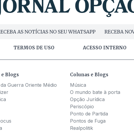
ECEBA AS NOTÍCIAS NO SEU WHATSAPP
RECEBA NOV
TERMOS DE USO
ACESSO INTERNO
 e Blogs
Colunas e Blogs
 da Guerra Oriente Médio
Música
izer
O mundo bate à porta
ica
Opção Jurídica
Periscópio
Ponto de Partida
Pocus
Pontos de Fuga
a
Realpolitik