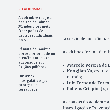
RELACIONADAS
Alcolumbre reage a
decisão de Gilmar
Mendes e promete
frear poder de
decisões individuais
já serviu de locação par
no STF
Câmara de Goiânia
As vítimas foram identi
aprova prioridade no
atendimento para
advogados em
Marcelo Pereira de 
órgãos públicos
Kongjian Yu
, arquit
Um amor
mundo;
intergalático que
Luiz Fernando Feres
protege os
Rubens Crispim Jr.
, 
terráqueos
As causas do acidente a
Investigação e Prevençã