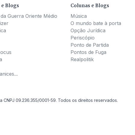
 e Blogs
Colunas e Blogs
 da Guerra Oriente Médio
Música
izer
O mundo bate à porta
ica
Opção Jurídica
Periscópio
Ponto de Partida
Pocus
Pontos de Fuga
a
Realpolitik
nices...
a CNPJ 09.236.355/0001-59. Todos os direitos reservados.