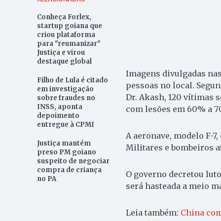
Conheça Forlex,
startup goiana que
criou plataforma
para "reumanizar"
Justiça e virou
destaque global
Imagens divulgadas nas
Filho de Lula é citado
pessoas no local. Segun
em investigação
Dr. Akash, 120 vítimas 
sobre fraudes no
INSS, aponta
com lesões em 60% a 70
depoimento
entregue à CPMI
A aeronave, modelo F-7,
Justiça mantém
Militares e bombeiros a
preso PM goiano
suspeito de negociar
compra de criança
O governo decretou luto 
no PA
será hasteada a meio m
Leia também:
China com