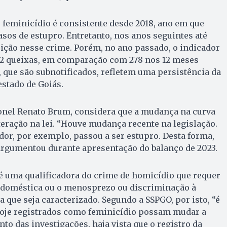
feminicídio é consistente desde 2018, ano em que
asos de estupro. Entretanto, nos anos seguintes até
ição nesse crime. Porém, no ano passado, o indicador
322 queixas, em comparação com 278 nos 12 meses
, que são subnotificados, refletem uma persistência da
estado de Goiás.
ronel Renato Brum, considera que a mudança na curva
teração na lei. “Houve mudança recente na legislação.
dor, por exemplo, passou a ser estupro. Desta forma,
argumentou durante apresentação do balanço de 2023.
é uma qualificadora do crime de homicídio que requer
a doméstica ou o menosprezo ou discriminação à
 que seja caracterizado. Segundo a SSPGO, por isto, “é
hoje registrados como feminicídio possam mudar a
o das investigações, haja vista que o registro da