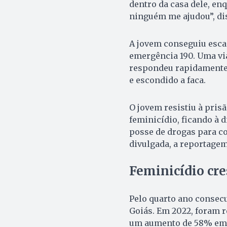
dentro da casa dele, enq
ninguém me ajudou”, dis
A jovem conseguiu escap
emergência 190. Uma vi
respondeu rapidamente 
e escondido a faca.
O jovem resistiu à prisã
feminicídio, ficando à d
posse de drogas para c
divulgada, a reportagem
Feminicídio cre
Pelo quarto ano consec
Goiás. Em 2022, foram r
um aumento de 58% em r