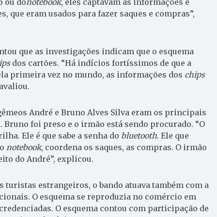
o ou do
notebook
, eles captavam as informações e
s, que eram usados para fazer saques e compras”,
entou que as investigações indicam que o esquema
ips
dos cartões. “Há indícios fortíssimos de que a
ela primeira vez no mundo, as informações dos
chips
avaliou.
 gêmeos André e Bruno Alves Silva eram os principais
 Bruno foi preso e o irmão está sendo procurado. “O
ilha. Ele é que sabe a senha do
bluetooth
. Ele que
no
notebook
, coordena os saques, as compras. O irmão
ito do André”, explicou.
s turistas estrangeiros, o bando atuava também com a
cionais. O esquema se reproduzia no comércio em
redenciadas. O esquema contou com participação de