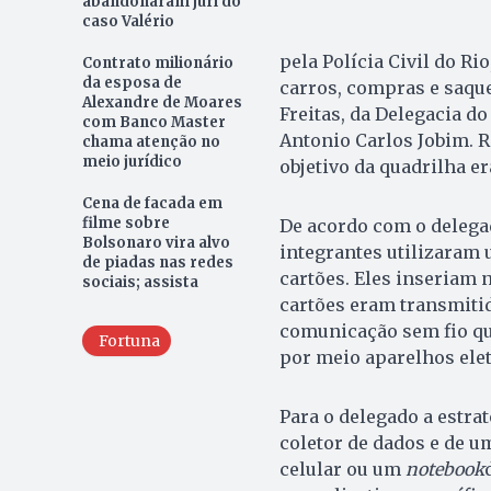
abandonaram júri do
caso Valério
pela Polícia Civil do R
Contrato milionário
da esposa de
carros, compras e saque
Alexandre de Moares
Freitas, da Delegacia d
com Banco Master
Antonio Carlos Jobim. R
chama atenção no
meio jurídico
objetivo da quadrilha er
Cena de facada em
filme sobre
De acordo com o delegad
Bolsonaro vira alvo
integrantes utilizaram
de piadas nas redes
cartões. Eles inseriam 
sociais; assista
cartões eram transmiti
comunicação sem fio qu
Fortuna
por meio aparelhos elet
Para o delegado a estrat
coletor de dados e de 
celular ou um
notebook