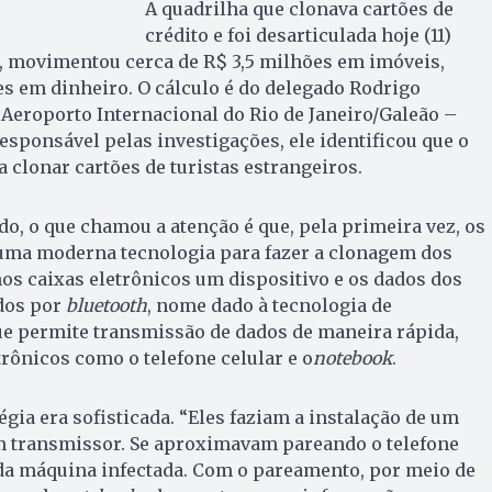
A quadrilha que clonava cartões de
crédito e foi desarticulada hoje (11)
io, movimentou cerca de R$ 3,5 milhões em imóveis,
s em dinheiro. O cálculo é do delegado Rodrigo
o Aeroporto Internacional do Rio de Janeiro/Galeão –
esponsável pelas investigações, ele identificou que o
a clonar cartões de turistas estrangeiros.
o, o que chamou a atenção é que, pela primeira vez, os
 uma moderna tecnologia para fazer a clonagem dos
nos caixas eletrônicos um dispositivo e os dados dos
dos por
bluetooth
, nome dado à tecnologia de
e permite transmissão de dados de maneira rápida,
rônicos como o telefone celular e o
notebook
.
égia era sofisticada. “Eles faziam a instalação de um
um transmissor. Se aproximavam pareando o telefone
da máquina infectada. Com o pareamento, por meio de