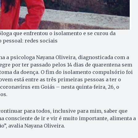
óloga que enfrentou o isolamento e se curou da
o pessoal: redes sociais
a a psicologa Nayana Oliveira, diagnosticada com a
alegre por ter passado pelos 14 dias de quarentena sem
oma da doença. O fim do isolamento compulsório foi
jovem está entre as três primeiras pessoas a ter o
coronavírus em Goiás – nesta quinta-feira, 26, o
sos.
ontinuar para todos, inclusive para mim, saber que
a consciente de ir e vir é muito importante, alimenta a
o”, avalia Nayana Oliveira.