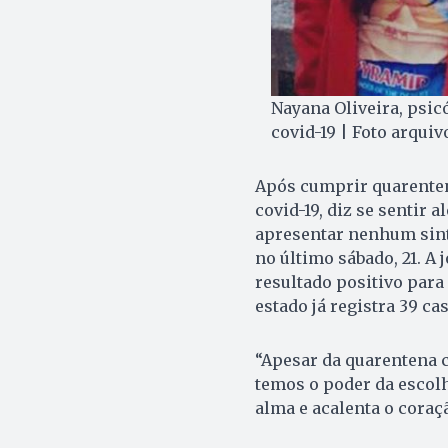
Nayana Oliveira, psic
covid-19 | Foto arquiv
Após cumprir quarenten
covid-19, diz se sentir 
apresentar nenhum sint
no último sábado, 21. A 
resultado positivo para 
estado já registra 39 ca
“Apesar da quarentena c
temos o poder da escolh
alma e acalenta o coraçã