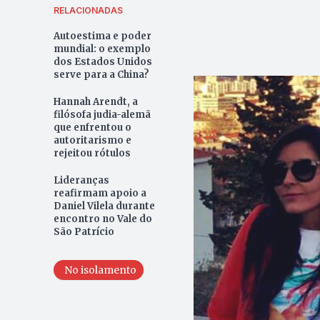
RELACIONADAS
Autoestima e poder
mundial: o exemplo
dos Estados Unidos
serve para a China?
Hannah Arendt, a
filósofa judia-alemã
que enfrentou o
autoritarismo e
rejeitou rótulos
Lideranças
reafirmam apoio a
Daniel Vilela durante
encontro no Vale do
São Patrício
No isolamento