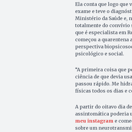
Ela conta que logo que 
exame e teve o diagnósti
Ministério da Saúde e, n
totalmente do convívio
que é especialista em R
começou a quarentena a 
perspectiva biopsicosoc
psicológico e social.
“A primeira coisa que pe
ciência de que devia us
passou rápido. Me hidra
físicas todos os dias e 
A partir do oitavo dia d
assintomática poderia u
meu instagram
e comec
sobre um neurotransmi