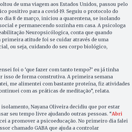
voltou de uma viagem aos Estados Unidos, passou pelo
co positivo para a covid-19. Seguiu o protocolo do
o dia 8 de março, iniciou a quarentena, se isolando
 social e permanecendo sozinha em casa. A psicologa
eabilitação Neuropsicólogica, conta que quando
primeira atitude foi se cuidar através de uma
ial, ou seja, cuidando do seu corpo biológico,
nsei foi o ‘que fazer com tanto tempo?’ eu já tinha
ar isso de forma construtiva. A primeira semana
tei, me alimentei com bastante proteína, fiz atividades
continuei com as práticas de meditação”, relata.
e isolamento, Nayana Oliveira decidiu que por estar
sar seu tempo livre ajudando outras pessoas. “
Abri
ei a promover a psicoeducação. No primeiro dia falei
ssor chamado GABA que ajuda a controlar