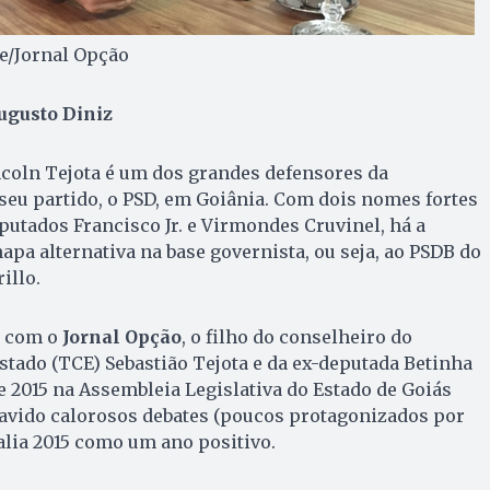
e/Jornal Opção
gusto Diniz
ncoln Tejota é um dos grandes defensores da
seu partido, o PSD, em Goiânia. Com dois nomes fortes
utados Francisco Jr. e Virmondes Cruvinel, há a
apa alternativa na base governista, ou seja, ao PSDB do
illo.
a com o
Jornal Opção
, o filho do conselheiro do
stado (TCE) Sebastião Tejota e da ex-deputada Betinha
e 2015 na Assembleia Legislativa do Estado de Goiás
havido calorosos debates (poucos protagonizados por
valia 2015 como um ano positivo.