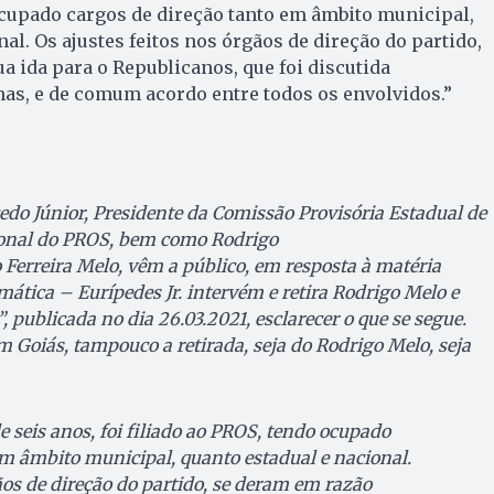
ocupado cargos de direção tanto em âmbito municipal,
al. Os ajustes feitos nos órgãos de direção do partido,
a ida para o Republicanos, que foi discutida
as, e de comum acordo entre todos os envolvidos.”
o Júnior, Presidente da Comissão Provisória Estadual de
cional do PROS, bem como Rodrigo
 Ferreira Melo, vêm a público, em resposta à matéria
mática – Eurípedes Jr. intervém e retira Rodrigo Melo e
publicada no dia 26.03.2021, esclarecer o que se segue.
 Goiás, tampouco a retirada, seja do Rodrigo Melo, seja
 seis anos, foi filiado ao PROS, tendo ocupado
em âmbito municipal, quanto estadual e nacional.
ãos de direção do partido, se deram em razão