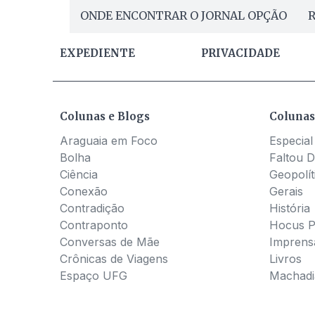
ONDE ENCONTRAR O JORNAL OPÇÃO
R
EXPEDIENTE
PRIVACIDADE
Colunas e Blogs
Colunas
Araguaia em Foco
Especial
Bolha
Faltou D
Ciência
Geopolít
Conexão
Gerais
Contradição
História
Contraponto
Hocus 
Conversas de Mãe
Imprens
Crônicas de Viagens
Livros
Espaço UFG
Machadia