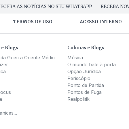
ECEBA AS NOTÍCIAS NO SEU WHATSAPP
RECEBA NOV
TERMOS DE USO
ACESSO INTERNO
 e Blogs
Colunas e Blogs
 da Guerra Oriente Médio
Música
izer
O mundo bate à porta
ica
Opção Jurídica
Periscópio
Ponto de Partida
Pocus
Pontos de Fuga
a
Realpolitik
nices...