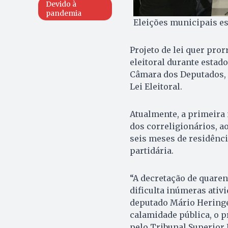
Devido à
pandemia
Eleições municipais e
Projeto de lei quer pror
eleitoral durante estado
Câmara dos Deputados, i
Lei Eleitoral.
Atualmente, a primeira 
dos correligionários, a
seis meses de residência
partidária.
“A decretação de quaren
dificulta inúmeras ativi
deputado Mário Heringe
calamidade pública, o p
pelo Tribunal Superior E