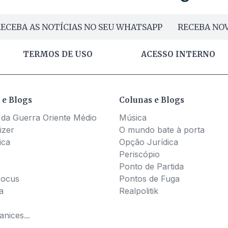
ECEBA AS NOTÍCIAS NO SEU WHATSAPP
RECEBA NOV
TERMOS DE USO
ACESSO INTERNO
 e Blogs
Colunas e Blogs
 da Guerra Oriente Médio
Música
izer
O mundo bate à porta
ica
Opção Jurídica
Periscópio
Ponto de Partida
Pocus
Pontos de Fuga
a
Realpolitik
nices...