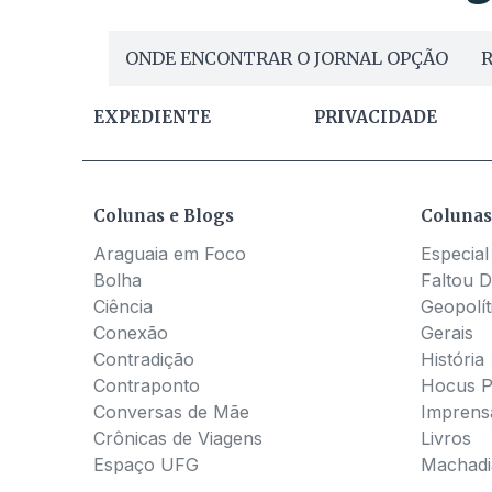
ONDE ENCONTRAR O JORNAL OPÇÃO
R
EXPEDIENTE
PRIVACIDADE
Colunas e Blogs
Colunas
Araguaia em Foco
Especial
Bolha
Faltou D
Ciência
Geopolít
Conexão
Gerais
Contradição
História
Contraponto
Hocus 
Conversas de Mãe
Imprens
Crônicas de Viagens
Livros
Espaço UFG
Machadia