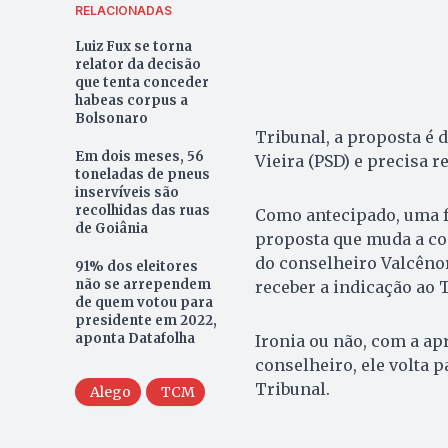
RELACIONADAS
Luiz Fux se torna
relator da decisão
que tenta conceder
habeas corpus a
Bolsonaro
Tribunal, a proposta é 
Em dois meses, 56
Vieira (PSD) e precisa r
toneladas de pneus
inservíveis são
recolhidas das ruas
Como antecipado, uma fo
de Goiânia
proposta que muda a con
do conselheiro Valcênor
91% dos eleitores
não se arrependem
receber a indicação ao 
de quem votou para
presidente em 2022,
aponta Datafolha
Ironia ou não, com a ap
conselheiro, ele volta p
Tribunal.
Alego
TCM