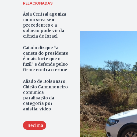
RELACIONADAS
Ásia Central agoniza
numa seca sem
precedentes e a
solução pode vir da
ciência de Israel
Caiado diz que “a
caneta do presidente
é mais forte que o
fuzil” e defende pulso
firme contra o crime
Aliado de Bolsonaro,
Chicão Caminhoneiro
comunica
paralisação da
categoria por
anistia; vídeo
Secima