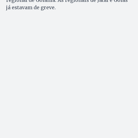
regional de Goiânia. As regionais de Jataí e Goiás
já estavam de greve.