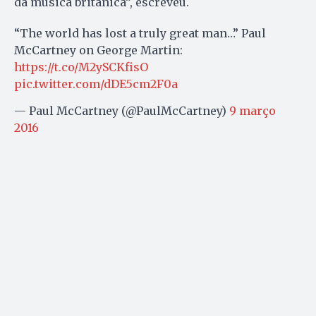
da música britânica”, escreveu.
“The world has lost a truly great man…” Paul
McCartney on George Martin:
https://t.co/M2ySCKfisO
pic.twitter.com/dDE5cm2F0a
— Paul McCartney (@PaulMcCartney)
9 março
2016