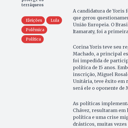
terráqueos
A candidatura de Yoris 
que gerou questionamen
Eleições
Lula
União Europeia. O Bras
Polêmica
Itamaraty, foi a primeir
Política
Corina Yoris teve seu r
Machado, a principal es
foi impedida de particip
política de 15 anos. Em
inscrição, Miguel Rosal
Unitária, teve êxito em 
será ele o oponente de
As políticas implement
Chávez, resultaram em h
política e uma crise m
drásticos, muitas vezes 