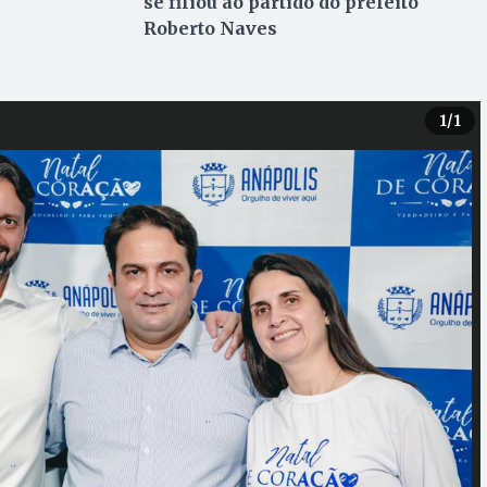
se filiou ao partido do prefeito
Roberto Naves
1
/1