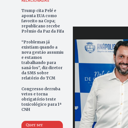
RELACIONADAS
Trump cita Pelé e
aponta EUA como
favorito na Copa;
republicano recebe
Prêmio da Paz da Fifa
“Problemas já
existiam quando a
nova gestão assumiu
e estamos
trabalhando para
saná-los”, diz diretor
da SMS sobre
relatório do TCM
Congresso derruba
vetos e torna
obrigatório teste
toxicológico para 1ª
CNH
Quer ser