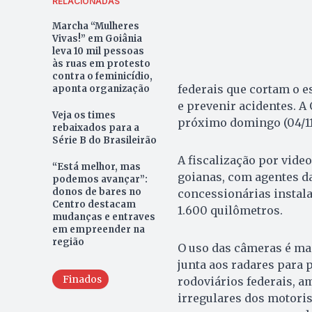
RELACIONADAS
Marcha “Mulheres
Vivas!” em Goiânia
leva 10 mil pessoas
às ruas em protesto
contra o feminicídio,
federais que cortam o e
aponta organização
e prevenir acidentes. A
Veja os times
próximo domingo (04/11
rebaixados para a
Série B do Brasileirão
A fiscalização por vid
“Está melhor, mas
goianas, com agentes d
podemos avançar”:
donos de bares no
concessionárias instala
Centro destacam
1.600 quilômetros.
mudanças e entraves
em empreender na
região
O uso das câmeras é ma
junta aos radares para p
Finados
rodoviários federais, a
irregulares dos motoris