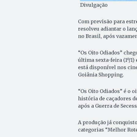
Divulgação
Com previsão para estre
resolveu adiantar o lan
no Brasil, após vazamen
“Os Oito Odiados” cheg
última sexta-feira (1º/1
está disponível nos ci
Goiânia Shopping.
“Os Oito Odiados” é o oi
história de caçadores 
após a Guerra de Secess
A produção já conquisto
categorias “Melhor Rote