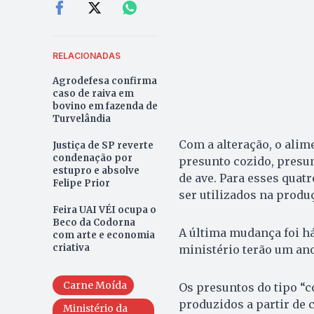
RELACIONADAS
Agrodefesa confirma
caso de raiva em
bovino em fazenda de
Turvelândia
Com a alteração, o alim
Justiça de SP reverte
condenação por
presunto cozido, presun
estupro e absolve
de ave. Para esses quat
Felipe Prior
ser utilizados na produ
Feira UAI VÉI ocupa o
Beco da Codorna
A última mudança foi há
com arte e economia
criativa
ministério terão um ano
Carne Moída
Os presuntos do tipo “co
produzidos a partir de c
Ministério da