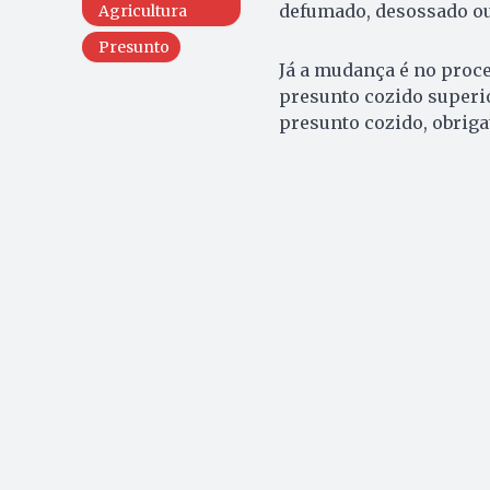
defumado, desossado ou
Agricultura
Presunto
Já a mudança é no proc
presunto cozido superio
presunto cozido, obriga