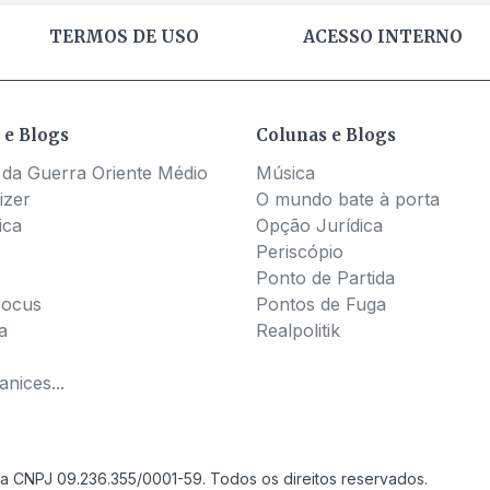
TERMOS DE USO
ACESSO INTERNO
 e Blogs
Colunas e Blogs
 da Guerra Oriente Médio
Música
izer
O mundo bate à porta
ica
Opção Jurídica
Periscópio
Ponto de Partida
Pocus
Pontos de Fuga
a
Realpolitik
nices...
a CNPJ 09.236.355/0001-59. Todos os direitos reservados.