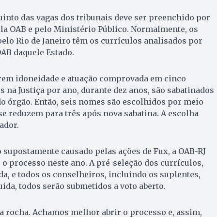
uinto das vagas dos tribunais deve ser preenchido por
la OAB e pelo Ministério Público. Normalmente, os
elo Rio de Janeiro têm os currículos analisados por
OAB daquele Estado.
erem idoneidade e atuação comprovada em cinco
na Justiça por ano, durante dez anos, são sabatinados
o órgão. Então, seis nomes são escolhidos por meio
 se reduzem para três após nova sabatina. A escolha
ador.
supostamente causado pelas ações de Fux, a OAB-RJ
r o processo neste ano. A pré-seleção dos currículos,
ada, e todos os conselheiros, incluindo os suplentes,
uida, todos serão submetidos a voto aberto.
a rocha. Achamos melhor abrir o processo e, assim,