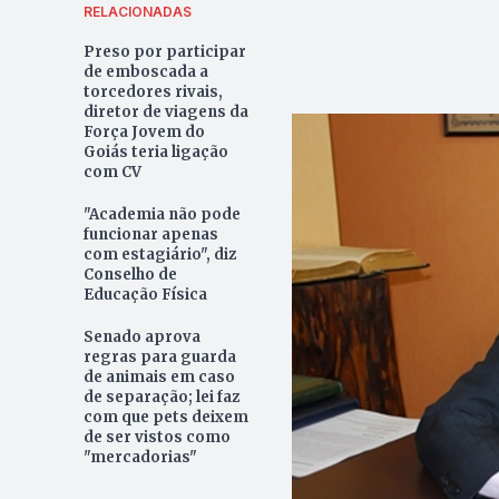
RELACIONADAS
Preso por participar
de emboscada a
torcedores rivais,
diretor de viagens da
Força Jovem do
Goiás teria ligação
com CV
"Academia não pode
funcionar apenas
com estagiário", diz
Conselho de
Educação Física
Senado aprova
regras para guarda
de animais em caso
de separação; lei faz
com que pets deixem
de ser vistos como
"mercadorias"