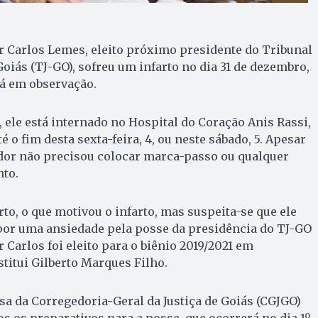
 Carlos Lemes, eleito próximo presidente do Tribunal
Goiás (TJ-GO), sofreu um infarto no dia 31 de dezembro,
tá em observação.
 ele está internado no Hospital do Coração Anis Rassi,
é o fim desta sexta-feira, 4, ou neste sábado, 5. Apesar
dor não precisou colocar marca-passo ou qualquer
nto.
rto, o que motivou o infarto, mas suspeita-se que ele
por uma ansiedade pela posse da presidência do TJ-GO
r Carlos foi eleito para o biênio 2019/2021 em
titui Gilberto Marques Filho.
a da Corregedoria-Geral da Justiça de Goiás (CGJGO)
os os preparativos para a posse, que ocorrerá no dia 1º