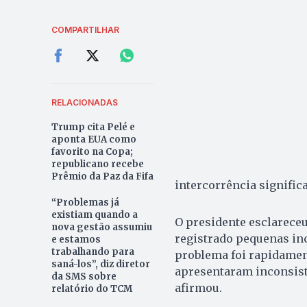
COMPARTILHAR
RELACIONADAS
Trump cita Pelé e
aponta EUA como
favorito na Copa;
republicano recebe
Prêmio da Paz da Fifa
intercorrência significa
“Problemas já
existiam quando a
O presidente esclareceu
nova gestão assumiu
registrado pequenas in
e estamos
trabalhando para
problema foi rapidament
saná-los”, diz diretor
apresentaram inconsist
da SMS sobre
afirmou.
relatório do TCM