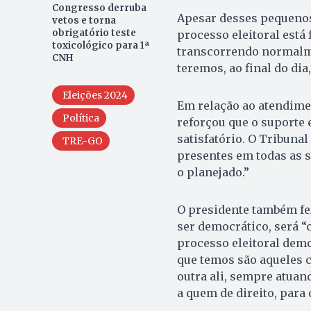
Congresso derruba
Apesar desses pequenos
vetos e torna
obrigatório teste
processo eleitoral está
toxicológico para 1ª
transcorrendo normalme
CNH
teremos, ao final do dia
Eleições 2024
Em relação ao atendime
Política
reforçou que o suporte 
satisfatório. O Tribunal
TRE-GO
presentes em todas as s
o planejado.”
O presidente também fez
ser democrático, será 
processo eleitoral dem
que temos são aqueles c
outra ali, sempre atua
a quem de direito, para