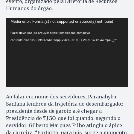
evento, organizado pela Diretoria de Recursos
Humanos do órgão.
Tocador
Media error: Format(s) not supported or source(s) not found
de
Fazer download do arquivo: https://jornalopcao.com.br/wp-
vídeo
content/uploads/2019/01/WhatsApp-Video-2019-01-29-at-14.45.44.mp4?_=1
Ao falar em nome dos servidores, Paranahyba
Santana lembrou da trajetória do desembargador-
presidente desde de garoto até chegar a
Presidência do TJGO, que foi quando, segundo o
servidor, Gilberto Marques Filho atingiu o ápice
da carreira. “Portanto, para nós, surge o momento