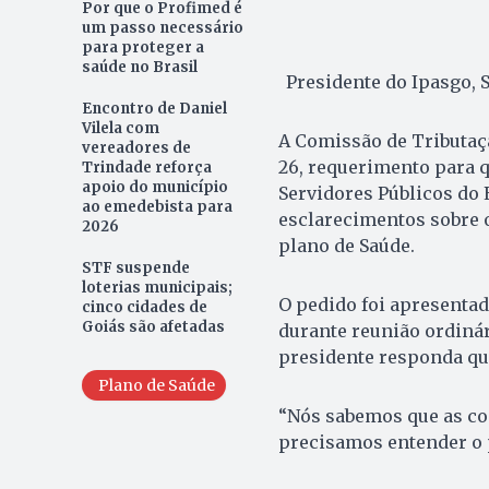
Por que o Profimed é
um passo necessário
para proteger a
saúde no Brasil
Presidente do Ipasgo, 
Encontro de Daniel
Vilela com
A Comissão de Tributaçã
vereadores de
26, requerimento para q
Trindade reforça
apoio do município
Servidores Públicos do E
ao emedebista para
esclarecimentos sobre o
2026
plano de Saúde.
STF suspende
loterias municipais;
O pedido foi apresentad
cinco cidades de
Goiás são afetadas
durante reunião ordinári
presidente responda q
Plano de Saúde
“Nós sabemos que as co
precisamos entender o 