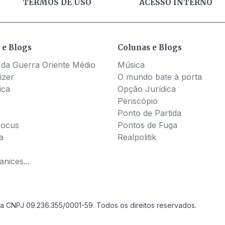
TERMOS DE USO
ACESSO INTERNO
 e Blogs
Colunas e Blogs
 da Guerra Oriente Médio
Música
izer
O mundo bate à porta
ica
Opção Jurídica
Periscópio
Ponto de Partida
Pocus
Pontos de Fuga
a
Realpolitik
nices...
a CNPJ 09.236.355/0001-59. Todos os direitos reservados.