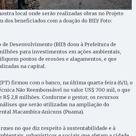
mostra local onde serão realizadas obras no Projeto
 dos beneficiados com a doação do BID/ Foto:
 de Desenvolvimento (BID) doou à Prefeitura de
 milhões para investimentos em ações ambientais,
ifiquem pontos de erosões e alagamentos, e que
lizadas na capital.
(PT) firmou com o banco, na última quarta-feira (6/1), o
cnica Não Reembonsável no valor US$ 700 mil, o que
e R$ 2,8 milhões. Conforme o gestor, os recursos
álises que serão utilizadas na ampliação do
ntal Macambira-Anicuns (Puama).
rmes no que diz respeito à sustentabilidade e à
bientais, urbanísticos e sociais que afetam a cidade.