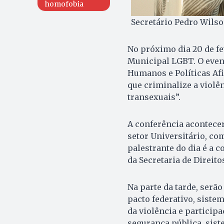
homofobia
Secretário Pedro Wilso
No próximo dia 20 de fe
Municipal LGBT. O even
Humanos e Políticas Afi
que criminalize a violên
transexuais”.
A conferência acontecer
setor Universitário, com
palestrante do dia é a 
da Secretaria de Direit
Na parte da tarde, serão
pacto federativo, sist
da violência e particip
segurança pública, sist