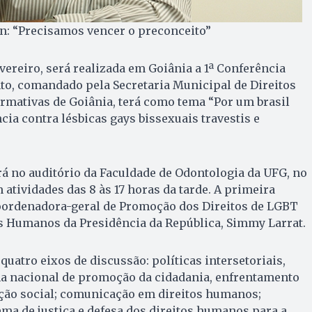
n: “Precisamos vencer o preconceito”
vereiro, será realizada em Goiânia a 1ª Conferência
to, comandado pela Secretaria Municipal de Direitos
rmativas de Goiânia, terá como tema “Por um brasil
cia contra lésbicas gays bissexuais travestis e
á no auditório da Faculdade de Odontologia da UFG, no
 atividades das 8 às 17 horas da tarde. A primeira
coordenadora-geral de Promoção dos Direitos de LGBT
os Humanos da Presidência da República, Simmy Larrat.
 quatro eixos de discussão: políticas intersetoriais,
ema nacional de promoção da cidadania, enfrentamento
ação social; comunicação em direitos humanos;
ema de justiça e defesa dos direitos humanos para a