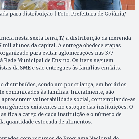
a para distribuição | Foto: Prefeitura de Goiânia/
inicia nesta sexta-feira, 17, a distribuição da merenda
7 mil alunos da capital. A entrega obedece etapas
 organizado para evitar aglomerações nas 377
 à Rede Municipal de Ensino. Os itens seguem
istas da SME e são entregues às famílias em kits.
erão distribuídos, sendo um por criança, em horários
e comunicados às famílias. Inicialmente, são
e apresentem vulnerabilidade social, contemplando-as
m gêneros existentes no estoque das instituições. O
as fica a cargo de cada instituição e o número de
a quantidade estocada de alimentos.
ontados com recursos do Programa Nacional de