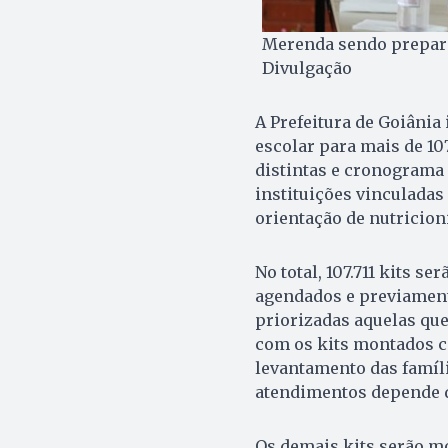
Merenda sendo preparad
Divulgação
A Prefeitura de Goiânia 
escolar para mais de 10
distintas e cronograma
instituições vinculadas
orientação de nutricion
No total, 107.711 kits s
agendados e previament
priorizadas aquelas qu
com os kits montados co
levantamento das famíli
atendimentos depende d
Os demais kits serão m