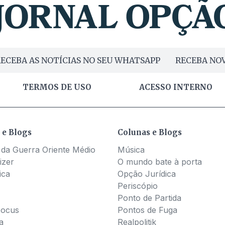
ECEBA AS NOTÍCIAS NO SEU WHATSAPP
RECEBA NOV
TERMOS DE USO
ACESSO INTERNO
 e Blogs
Colunas e Blogs
 da Guerra Oriente Médio
Música
izer
O mundo bate à porta
ica
Opção Jurídica
Periscópio
Ponto de Partida
Pocus
Pontos de Fuga
a
Realpolitik