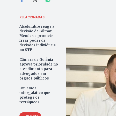
RELACIONADAS
Alcolumbre reage a
decisão de Gilmar
Mendes e promete
frear poder de
decisões individuais
no STF
Câmara de Goiânia
aprova prioridade no
atendimento para
advogados em
órgãos públicos
Um amor
intergalático que
protege os
terráqueos
Em nota