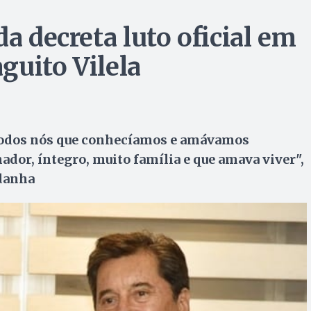
da decreta luto oficial em
guito Vilela
todos nós que conhecíamos e amávamos
dor, íntegro, muito família e que amava viver",
ndanha