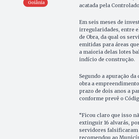
Goiânia
acatada pela Controlado
Em seis meses de investi
irregularidades, entre e
de Obra, da qual os ser
emitidas para áreas que
a maioria delas lotes b
indício de construção.
Segundo a apuração da c
obra a empreendimentos
prazo de dois anos a par
conforme prevê o Códig
“Ficou claro que isso n
extinguir 16 alvarás, p
servidores falsificaram 
recomendou ao Município