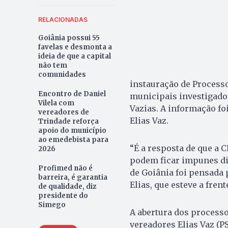
RELACIONADAS
Goiânia possui 55
favelas e desmonta a
ideia de que a capital
não tem
comunidades
instauração de Processo
Encontro de Daniel
municipais investigados
Vilela com
Vazias. A informação fo
vereadores de
Elias Vaz.
Trindade reforça
apoio do município
ao emedebista para
“É a resposta de que a 
2026
podem ficar impunes di
Profimed não é
de Goiânia foi pensada 
barreira, é garantia
Elias, que esteve a fren
de qualidade, diz
presidente do
Simego
A abertura dos processo
vereadores Elias Vaz (P