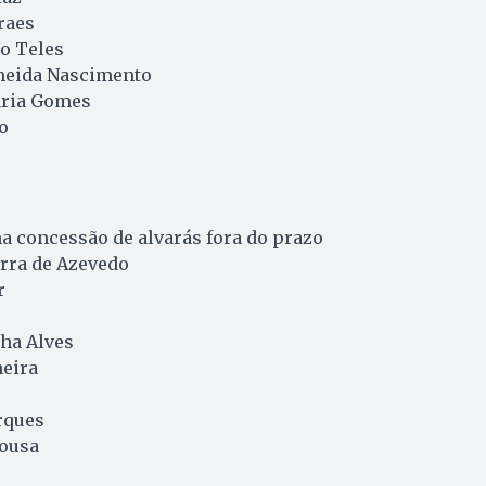
raes
o Teles
meida Nascimento
aria Gomes
o
a concessão de alvarás fora do prazo
rra de Azevedo
r
nha Alves
eira
rques
Sousa