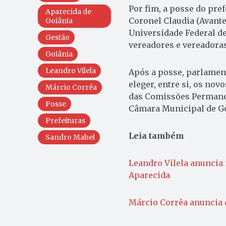
Por fim, a posse do pref
Aparecida de
Coronel Claudia (Avante
Goiânia
Universidade Federal de
Gestão
vereadores e vereadoras
Goiânia
Leandro Vilela
Após a posse, parlament
eleger, entre si, os no
Márcio Corrêa
das Comissões Permanen
Posse
Câmara Municipal de Go
Prefeituras
Leia também
Sandro Mabel
Leandro Vilela anuncia
Aparecida
Márcio Corrêa anuncia 