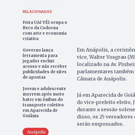
RELACIONADAS
Feira UAI VÉI ocupa o
Beco da Codorna
com arte e economia
criativa
Em Anápolis, a cerimôni
Governo lança
ferramenta para
vice, Walter Vosgrau (M
jogador excluir
localizado na Av. Pinhei
acesso e não receber
parlamentares também s
publicidades de sites
de apostas
Câmara de Anápolis.
Jovem e adolescente
morrem após moto
Já em Aparecida de Goiân
bater em ônibus do
do vice-prefeito eleito
transporte coletivo
durante a sessão solen
em Aparecida de
Goiânia
disso, os 25 vereadores
serão empossados.
Anápolis