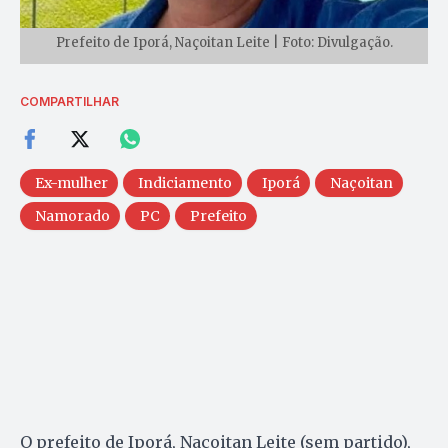
Prefeito de Iporá, Naçoitan Leite | Foto: Divulgação.
COMPARTILHAR
Ex-mulher
Indiciamento
Iporá
Naçoitan
Namorado
PC
Prefeito
O prefeito de Iporá, Naçoitan Leite (sem partido),