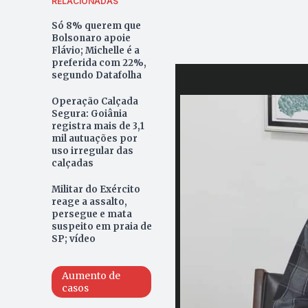
RELACIONADAS
Só 8% querem que
Bolsonaro apoie
Flávio; Michelle é a
preferida com 22%,
segundo Datafolha
Operação Calçada
Segura: Goiânia
registra mais de 3,1
mil autuações por
uso irregular das
calçadas
Militar do Exército
reage a assalto,
persegue e mata
suspeito em praia de
SP; vídeo
Aumento de
casos