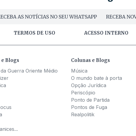
ECEBA AS NOTÍCIAS NO SEU WHATSAPP
RECEBA NOV
TERMOS DE USO
ACESSO INTERNO
 e Blogs
Colunas e Blogs
 da Guerra Oriente Médio
Música
izer
O mundo bate à porta
ica
Opção Jurídica
Periscópio
Ponto de Partida
Pocus
Pontos de Fuga
a
Realpolitik
nices...