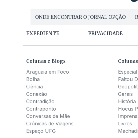
ONDE ENCONTRAR O JORNAL OPÇÃO
R
EXPEDIENTE
PRIVACIDADE
Colunas e Blogs
Colunas
Araguaia em Foco
Especial
Bolha
Faltou D
Ciência
Geopolít
Conexão
Gerais
Contradição
História
Contraponto
Hocus 
Conversas de Mãe
Imprens
Crônicas de Viagens
Livros
Espaço UFG
Machadia