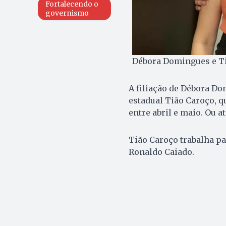
Fortalecendo o
governismo
Débora Domingues e Tiã
A filiação de Débora D
estadual Tião Caroço, q
entre abril e maio. Ou at
Tião Caroço trabalha pa
Ronaldo Caiado.