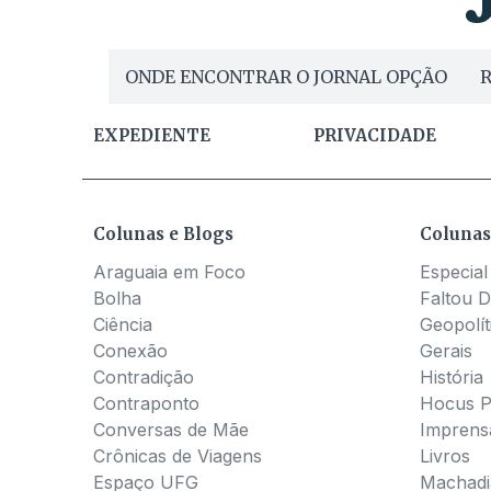
ONDE ENCONTRAR O JORNAL OPÇÃO
R
EXPEDIENTE
PRIVACIDADE
Colunas e Blogs
Colunas
Araguaia em Foco
Especial
Bolha
Faltou D
Ciência
Geopolít
Conexão
Gerais
Contradição
História
Contraponto
Hocus 
Conversas de Mãe
Imprens
Crônicas de Viagens
Livros
Espaço UFG
Machadia