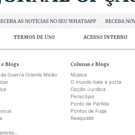
ECEBA AS NOTÍCIAS NO SEU WHATSAPP
RECEBA NOV
TERMOS DE USO
ACESSO INTERNO
 e Blogs
Colunas e Blogs
 da Guerra Oriente Médio
Música
izer
O mundo bate à porta
ica
Opção Jurídica
Periscópio
Ponto de Partida
Pocus
Pontos de Fuga
a
Realpolitik
nices...