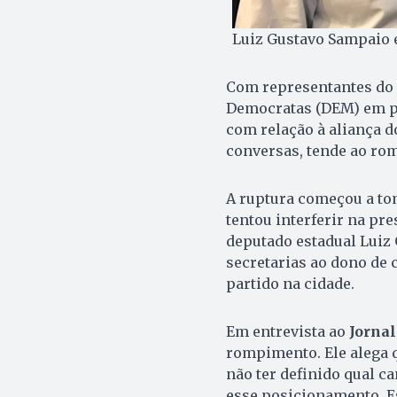
Luiz Gustavo Sampaio e
Com representantes do 
Democratas (DEM) em pé
com relação à aliança do
conversas, tende ao ro
A ruptura começou a tom
tentou interferir na pr
deputado estadual Luiz 
secretarias ao dono de c
partido na cidade.
Em entrevista ao
Jornal
rompimento. Ele alega qu
não ter definido qual c
esse posicionamento. Est