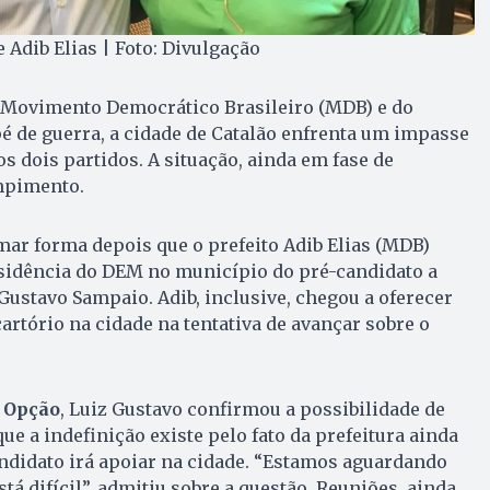
 Adib Elias | Foto: Divulgação
Movimento Democrático Brasileiro (MDB) e do
 de guerra, a cidade de Catalão enfrenta um impasse
s dois partidos. A situação, ainda em fase de
mpimento.
ar forma depois que o prefeito Adib Elias (MDB)
esidência do DEM no município do pré-candidato a
Gustavo Sampaio. Adib, inclusive, chegou a oferecer
artório na cidade na tentativa de avançar sobre o
 Opção
, Luiz Gustavo confirmou a possibilidade de
e a indefinição existe pelo fato da prefeitura ainda
andidato irá apoiar na cidade. “Estamos aguardando
á difícil”, admitiu sobre a questão. Reuniões, ainda