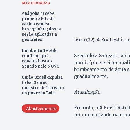
RELACIONADAS
Anápolis recebe
primeiro lote de
vacina contra
bronquiolite; doses
serão aplicadas a
feira (22). A Enel está 
gestantes
Humberto Teófilo
Segundo a Saneago, até 
confirma pré-
candidatura ao
município será normaliz
Senado pelo NOVO
bombeamento de água se
gradualmente.
União Brasil expulsa
Celso Sabino,
ministro do Turismo
Atualização
no governo Lula
Em nota, a A Enel Distr
Abastecimento
foi normalizado na manhã