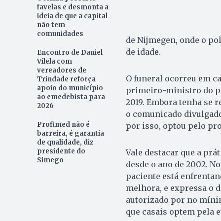
favelas e desmonta a
ideia de que a capital
não tem
comunidades
de Nijmegen, onde o pol
de idade.
Encontro de Daniel
Vilela com
vereadores de
O funeral ocorreu em ca
Trindade reforça
apoio do município
primeiro-ministro do pa
ao emedebista para
2019. Embora tenha se 
2026
o comunicado divulgado
Profimed não é
por isso, optou pelo pr
barreira, é garantia
de qualidade, diz
presidente do
Vale destacar que a prát
Simego
desde o ano de 2002. No
paciente está enfrenta
melhora, e expressa o de
autorizado por no míni
que casais optem pela e