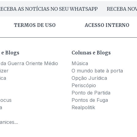
ECEBA AS NOTÍCIAS NO SEU WHATSAPP
RECEBA NOV
TERMOS DE USO
ACESSO INTERNO
 e Blogs
Colunas e Blogs
 da Guerra Oriente Médio
Música
izer
O mundo bate à porta
ica
Opção Jurídica
Periscópio
Ponto de Partida
Pocus
Pontos de Fuga
a
Realpolitik
nices...