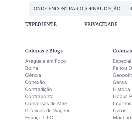
ONDE ENCONTRAR O JORNAL OPÇÃO
R
EXPEDIENTE
PRIVACIDADE
Colunas e Blogs
Colunas
Araguaia em Foco
Especial
Bolha
Faltou D
Ciência
Geopolít
Conexão
Gerais
Contradição
História
Contraponto
Hocus 
Conversas de Mãe
Imprens
Crônicas de Viagens
Livros
Espaço UFG
Machadia