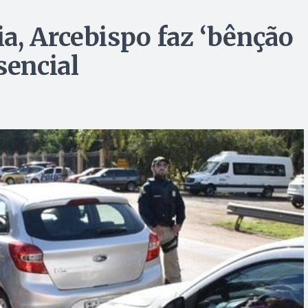
a, Arcebispo faz ‘bênção
sencial