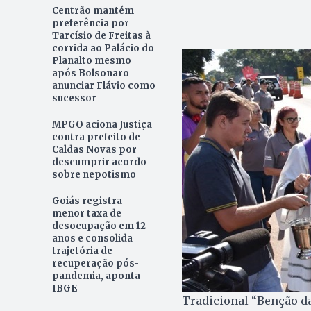
Centrão mantém
preferência por
Tarcísio de Freitas à
corrida ao Palácio do
Planalto mesmo
após Bolsonaro
anunciar Flávio como
sucessor
MPGO aciona Justiça
contra prefeito de
Caldas Novas por
descumprir acordo
sobre nepotismo
Goiás registra
menor taxa de
desocupação em 12
anos e consolida
trajetória de
recuperação pós-
pandemia, aponta
IBGE
Tradicional “Benção d