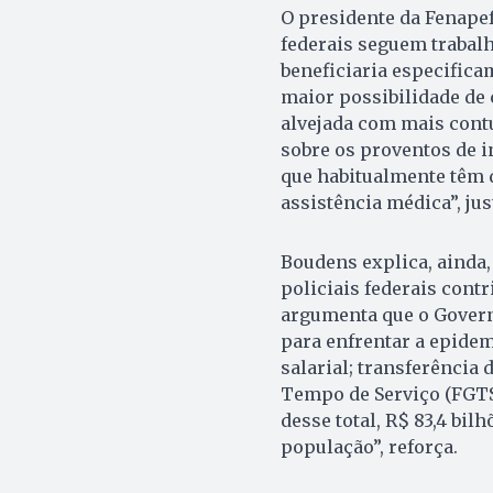
O presidente da Fenapef
federais seguem trabal
beneficiaria especifica
maior possibilidade de 
alvejada com mais cont
sobre os proventos de i
que habitualmente têm
assistência médica”, just
Boudens explica, ainda,
policiais federais con
argumenta que o Governo
para enfrentar a epidem
salarial; transferência 
Tempo de Serviço (FGTS
desse total, R$ 83,4 bil
população”, reforça.