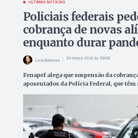
ÚLTIMAS NOTÍCIAS
Policiais federais p
cobrança de novas al
enquanto durar pan
20 março 2020 às 10h59
Lívia Barbosa
Fenapef alega que suspensão da cobrança
aposentados da Polícia Federal, que têm 