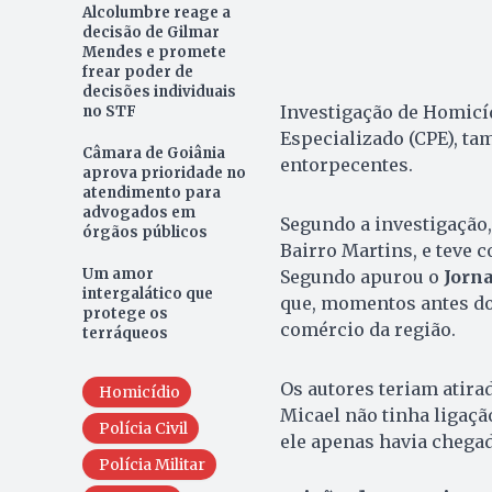
Alcolumbre reage a
decisão de Gilmar
Mendes e promete
frear poder de
decisões individuais
Investigação de Homicí
no STF
Especializado (CPE), t
Câmara de Goiânia
entorpecentes.
aprova prioridade no
atendimento para
advogados em
Segundo a investigação
órgãos públicos
Bairro Martins, e teve 
Um amor
Segundo apurou o
Jorn
intergalático que
que, momentos antes do
protege os
comércio da região.
terráqueos
Os autores teriam atir
Homicídio
Micael não tinha ligaçã
Polícia Civil
ele apenas havia chega
Polícia Militar