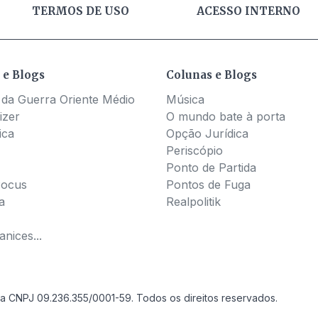
TERMOS DE USO
ACESSO INTERNO
 e Blogs
Colunas e Blogs
 da Guerra Oriente Médio
Música
izer
O mundo bate à porta
ica
Opção Jurídica
Periscópio
Ponto de Partida
Pocus
Pontos de Fuga
a
Realpolitik
nices...
a CNPJ 09.236.355/0001-59. Todos os direitos reservados.