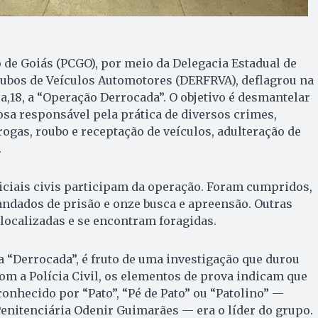
o de Goiás (PCGO), por meio da Delegacia Estadual de
oubos de Veículos Automotores (DERFRVA), deflagrou na
a,18, a “Operação Derrocada”. O objetivo é desmantelar
sa responsável pela prática de diversos crimes,
drogas, roubo e receptação de veículos, adulteração de
.
liciais civis participam da operação. Foram cumpridos,
ndados de prisão e onze busca e apreensão. Outras
localizadas e se encontram foragidas.
 “Derrocada”, é fruto de uma investigação que durou
om a Polícia Civil, os elementos de prova indicam que
conhecido por “Pato”, “Pé de Pato” ou “Patolino” —
enitenciária Odenir Guimarães — era o líder do grupo.