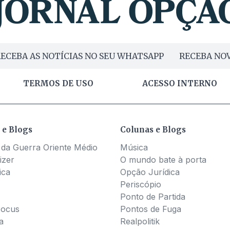
ECEBA AS NOTÍCIAS NO SEU WHATSAPP
RECEBA NOV
TERMOS DE USO
ACESSO INTERNO
 e Blogs
Colunas e Blogs
 da Guerra Oriente Médio
Música
izer
O mundo bate à porta
ica
Opção Jurídica
Periscópio
Ponto de Partida
Pocus
Pontos de Fuga
a
Realpolitik