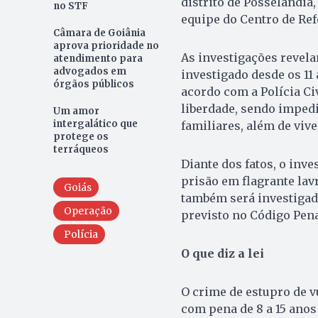
distrito de Posselândia,
no STF
equipe do Centro de Ref
Câmara de Goiânia
aprova prioridade no
As investigações revela
atendimento para
advogados em
investigado desde os 11 
órgãos públicos
acordo com a Polícia Civ
liberdade, sendo impedi
Um amor
intergalático que
familiares, além de vive
protege os
terráqueos
Diante dos fatos, o inve
prisão em flagrante lav
Goiás
também será investigad
Operação
previsto no Código Pena
Polícia
O que diz a lei
O crime de estupro de vu
com pena de 8 a 15 anos