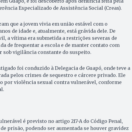
 em Guapó, e foi descoberto após denúncia feita pela
erência Especializado de Assistência Social (Creas).
ram que a jovem vivia em união estável com o
anos de idade e, atualmente, está grávida dele. De
il, a vítima era submetida a restrições severas de
da de frequentar a escola e de manter contato com
r sob vigilância constante do suspeito.
stigado foi conduzido à Delegacia de Guapó, onde teve a
rada pelos crimes de sequestro e cárcere privado. Ele
o por violência sexual contra vulnerável, conforme
l.
lnerável é previsto no artigo 217-A do Código Penal,
 de prisão, podendo ser aumentada se houver gravidez