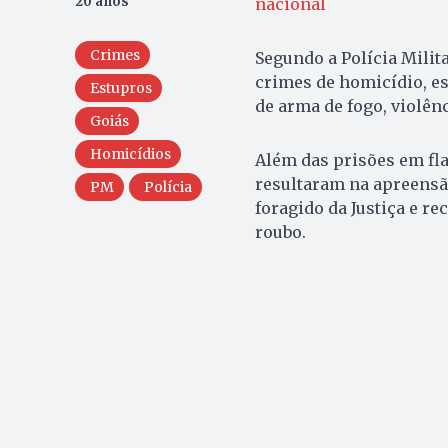
20 anos
nacional
Crimes
Segundo a Polícia Milit
crimes de homicídio, est
Estupros
de arma de fogo, violênc
Goiás
Homicídios
Além das prisões em fla
resultaram na apreensão
PM
Polícia
foragido da Justiça e re
roubo.