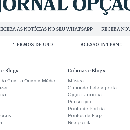
ECEBA AS NOTÍCIAS NO SEU WHATSAPP
RECEBA NOV
TERMOS DE USO
ACESSO INTERNO
 e Blogs
Colunas e Blogs
 da Guerra Oriente Médio
Música
izer
O mundo bate à porta
ica
Opção Jurídica
Periscópio
Ponto de Partida
Pocus
Pontos de Fuga
a
Realpolitik