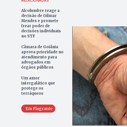
RELACIONADAS
Alcolumbre reage a
decisão de Gilmar
Mendes e promete
frear poder de
decisões individuais
no STF
Câmara de Goiânia
aprova prioridade no
atendimento para
advogados em
órgãos públicos
Um amor
intergalático que
protege os
terráqueos
Em Flagrante