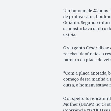
Um homem de 42 anos foi
de praticar atos libidin
Goiânia. Segundo inform
se masturbava dentro d
exibia.
O sargento César disse
recebeu denúncias a res
número da placa do veíc
“Com a placa anotada, b
começo desta manhã a e
outra, o homem estava n
O suspeito foi encamin
Mulher (DEAM) no Centr
Ocorrência (TCO). O sus