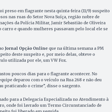
 preso em flagrante nesta quinta-feira (11/9) suspeito
osos nas ruas do Setor Nova Suíça, região nobre de
ações da Polícia Militar, Jamir Sebastião de Oliveira
o carro e quando mulheres passavam pelo local ele se
 ao
Jornal Opção Online
que na última semana a PM
peito deste suspeito e, por meio delas, obteve o
ulo utilizada por ele, um VW Fox.
astou poucos dias para o flagrante acontecer. No
quipe deparou com o veículo na Rua 268 e não deu
u praticando o crime”, disse o sargento.
hado para a Delegacia Especializada no Atendimento à
o, onde foi lavrado um Termo Circunstanciado de
peito foi liberado em seguida.