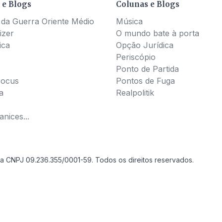
 e Blogs
Colunas e Blogs
 da Guerra Oriente Médio
Música
izer
O mundo bate à porta
ica
Opção Jurídica
Periscópio
Ponto de Partida
Pocus
Pontos de Fuga
a
Realpolitik
nices...
a CNPJ 09.236.355/0001-59. Todos os direitos reservados.