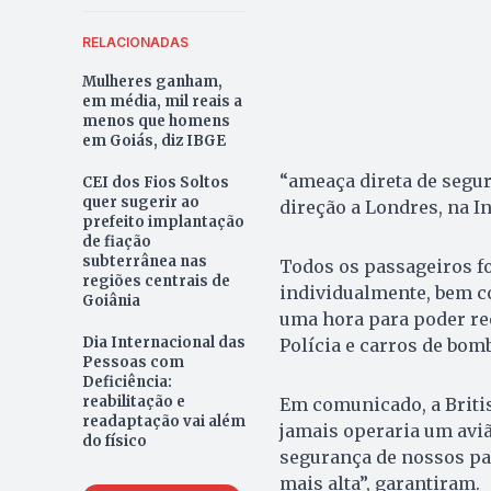
RELACIONADAS
Mulheres ganham,
em média, mil reais a
menos que homens
em Goiás, diz IBGE
“ameaça direta de segur
CEI dos Fios Soltos
quer sugerir ao
direção a Londres, na In
prefeito implantação
de fiação
subterrânea nas
Todos os passageiros fo
regiões centrais de
individualmente, bem c
Goiânia
uma hora para poder re
Dia Internacional das
Polícia e carros de bom
Pessoas com
Deficiência:
reabilitação e
Em comunicado, a Briti
readaptação vai além
jamais operaria um aviã
do físico
segurança de nossos pa
mais alta”, garantiram.