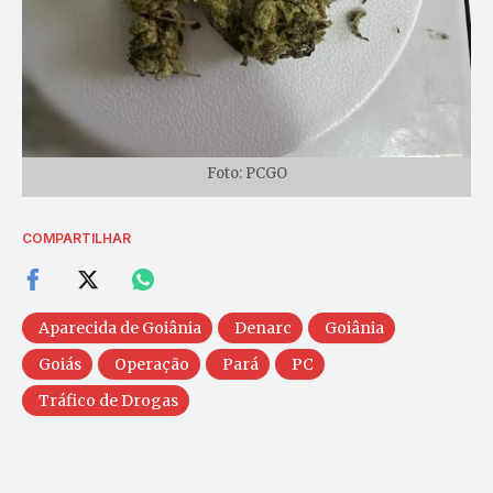
Foto: PCGO
COMPARTILHAR
Aparecida de Goiânia
Denarc
Goiânia
Goiás
Operação
Pará
PC
Tráfico de Drogas