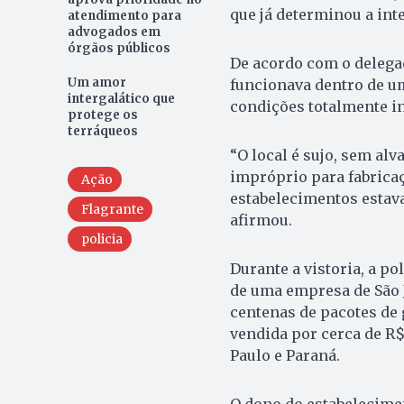
que já determinou a int
atendimento para
advogados em
órgãos públicos
De acordo com o delega
Um amor
funcionava dentro de um
intergalático que
condições totalmente i
protege os
terráqueos
“O local é sujo, sem alv
impróprio para fabricaç
Ação
estabelecimentos estav
Flagrante
afirmou.
policia
Durante a vistoria, a p
de uma empresa de São J
centenas de pacotes de 
vendida por cerca de R$
Paulo e Paraná.
O dono do estabelecimen