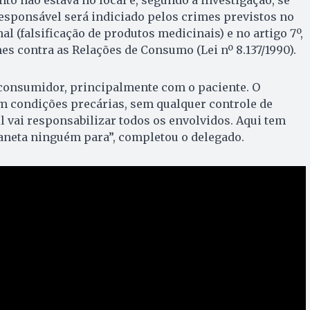
esponsável será indiciado pelos crimes previstos no
al (falsificação de produtos medicinais) e no artigo 7º,
mes contra as Relações de Consumo (Lei nº 8.137/1990).
consumidor, principalmente com o paciente. O
m condições precárias, sem qualquer controle de
il vai responsabilizar todos os envolvidos. Aqui tem
 caneta ninguém para”, completou o delegado.