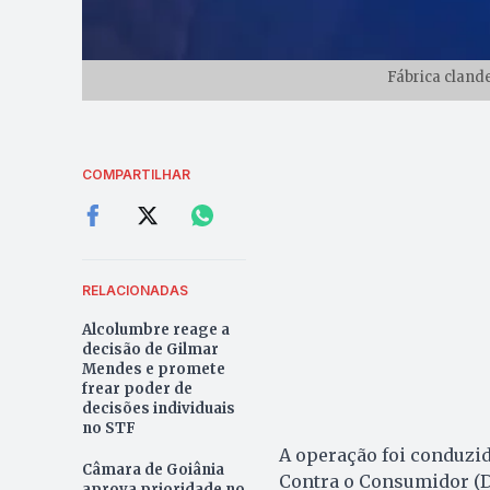
Fábrica cland
COMPARTILHAR
RELACIONADAS
Alcolumbre reage a
decisão de Gilmar
Mendes e promete
frear poder de
decisões individuais
no STF
A operação foi conduzid
Câmara de Goiânia
Contra o Consumidor (De
aprova prioridade no