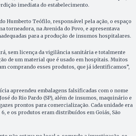
erdição imediata do estabelecimento.
do Humberto Teófilo, responsável pela ação, o espaço
a torneadora, na Avenida do Povo, e apresentava
nadequadas para a produção de insumos hospitalares.
ará, sem licença da vigilância sanitária e totalmente
ão de um material que é usado em hospitais. Muitos
am comprando esses produtos, que já identificamos”,
olícia apreendeu embalagens falsificadas com o nome
osé do Rio Pardo (SP), além de insumos, maquinário e
gazes prontos para comercialização. Cada unidade era
 6, e os produtos eram distribuídos em Goiás, São
to não estava no local e, segundo a investigação, se