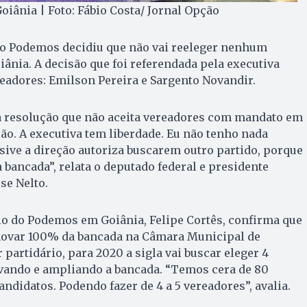
iânia | Foto: Fábio Costa/ Jornal Opção
do Podemos decidiu que não vai reeleger nenhum
iânia. A decisão que foi referendada pela executiva
readores: Emilson Pereira e Sargento Novandir.
a resolução que não aceita vereadores com mandato em
ção. A executiva tem liberdade. Eu não tenho nada
usive a direção autoriza buscarem outro partido, porque
 bancada”, relata o deputado federal e presidente
se Nelto.
io do Podemos em Goiânia, Felipe Cortês, confirma que
enovar 100% da bancada na Câmara Municipal de
 partidário, para 2020 a sigla vai buscar eleger 4
vando e ampliando a bancada. “Temos cera de 80
didatos. Podendo fazer de 4 a 5 vereadores”, avalia.