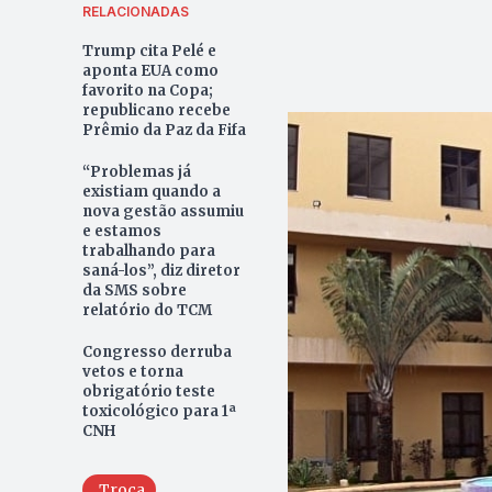
RELACIONADAS
Trump cita Pelé e
aponta EUA como
favorito na Copa;
republicano recebe
Prêmio da Paz da Fifa
“Problemas já
existiam quando a
nova gestão assumiu
e estamos
trabalhando para
saná-los”, diz diretor
da SMS sobre
relatório do TCM
Congresso derruba
vetos e torna
obrigatório teste
toxicológico para 1ª
CNH
Troca